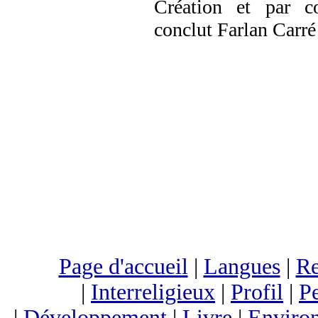
Création et par co
conclut Farlan Carré
Page d'accueil
|
Langues
|
Re
|
Interreligieux
|
Profil
|
Pe
|
Développement
|
Livre
|
Enviro