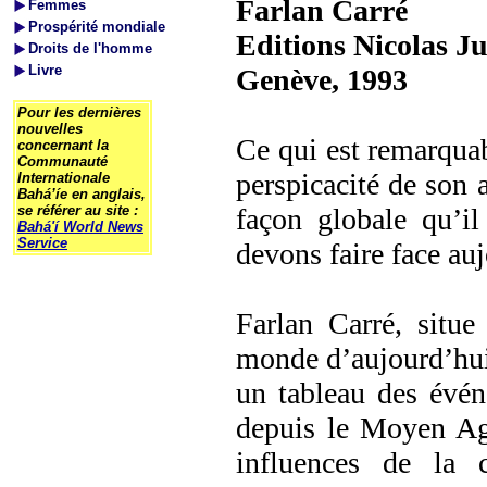
Farlan Carré
Femmes
Prospérité mondiale
Editions Nicolas J
Droits de l'homme
Livre
Genève, 1993
Pour les dernières
nouvelles
Ce qui est remarquab
concernant la
Communauté
perspicacité de son a
Internationale
Bahá’íe en anglais,
se référer au site :
façon globale qu’i
Bahá'í World News
Service
devons faire face au
Farlan Carré, situe
monde d’aujourd’hui 
un tableau des évén
depuis le Moyen Age
influences de la c