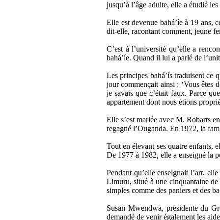
jusqu’à l’âge adulte, elle a étudié l
Elle est devenue bahá’íe à 19 ans, c
dit-elle, racontant comment, jeune fe
C’est à l’université qu’elle a renco
bahá’íe. Quand il lui a parlé de l’uni
Les principes bahá’ís traduisent ce 
jour commençait ainsi : ‘Vous êtes de
je savais que c’était faux. Parce qu
appartement dont nous étions propriéta
Elle s’est mariée avec M. Robarts en
regagné l’Ouganda. En 1972, la famil
Tout en élevant ses quatre enfants, 
De 1977 à 1982, elle a enseigné la p
Pendant qu’elle enseignait l’art, e
Limuru, situé à une cinquantaine de k
simples comme des paniers et des bao
Susan Mwendwa, présidente du Grou
demandé de venir également les aide