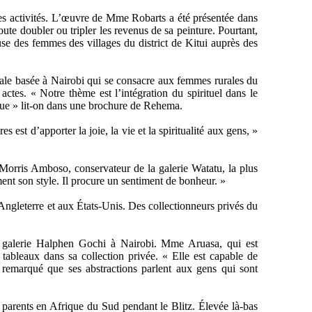
ses activités. L’œuvre de Mme Robarts a été présentée dans
te doubler ou tripler les revenus de sa peinture. Pourtant,
use des femmes des villages du district de Kitui auprès des
e basée à Nairobi qui se consacre aux femmes rurales du
actes. « Notre thème est l’intégration du spirituel dans le
ique » lit-on dans une brochure de Rehema.
 est d’apporter la joie, la vie et la spiritualité aux gens, »
t Morris Amboso, conservateur de la galerie Watatu, la plus
ent son style. Il procure un sentiment de bonheur. »
gleterre et aux États-Unis. Des collectionneurs privés du
la galerie Halphen Gochi à Nairobi. Mme Aruasa, qui est
ableaux dans sa collection privée. « Elle est capable de
i remarqué que ses abstractions parlent aux gens qui sont
 parents en Afrique du Sud pendant le Blitz. Élevée là-bas