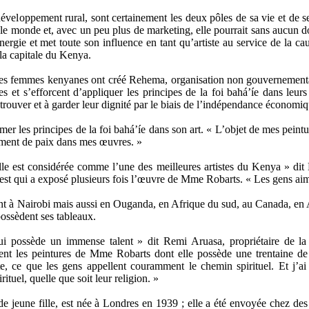
développement rural, sont certainement les deux pôles de sa vie et de 
le monde et, avec un peu plus de marketing, elle pourrait sans aucun dou
ergie et met toute son influence en tant qu’artiste au service de la ca
la capitale du Kenya.
s femmes kenyanes ont créé Rehema, organisation non gouvernemental
 et s’efforcent d’appliquer les principes de la foi bahá’íe dans leurs 
trouver et à garder leur dignité par le biais de l’indépendance économ
 les principes de la foi bahá’íe dans son art. « L’objet de mes peintures
ntiment de paix dans mes œuvres. »
 Elle est considérée comme l’une des meilleures artistes du Kenya » di
’est qui a exposé plusieurs fois l’œuvre de Mme Robarts. « Les gens aim
à Nairobi mais aussi en Ouganda, en Afrique du sud, au Canada, en An
possèdent ses tableaux.
 qui possède un immense talent » dit Remi Aruasa, propriétaire de 
nt les peintures de Mme Robarts dont elle possède une trentaine de t
te, ce que les gens appellent couramment le chemin spirituel. Et j’a
tuel, quelle que soit leur religion. »
e jeune fille, est née à Londres en 1939 ; elle a été envoyée chez des