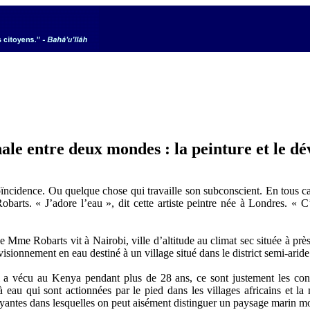
nale entre deux mondes : la peinture et le 
idence. Ou quelque chose qui travaille son subconscient. En tous cas,
arts. « J’adore l’eau », dit cette artiste peintre née à Londres. « C’
ue Mme Robarts vit à Nairobi, ville d’altitude au climat sec située à pr
visionnement en eau destiné à un village situé dans le district semi-aride
 vécu au Kenya pendant plus de 28 ans, ce sont justement les contr
 eau qui sont actionnées par le pied dans les villages africains et l
atoyantes dans lesquelles on peut aisément distinguer un paysage marin m