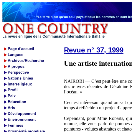
Revue n° 37, 1999
Page d'accueil
Langues
Archives/Recherche
Une artiste internatio
A propos
Perspective
Nations Unies
NAIROBI — C’est peut-être une coïnc
Interreligieux
des œuvres récentes de Géraldine Rob
Profil
l’océan. »
Paix
Education
Ceci est intéressant quand on sait q
temps à réfléchir à un projet d’appro
Arts
Développement
Cependant, pour Mme Robarts, qui a
Environnement
minute, elle vous parle de pompes à
Femmes
peintures - volutes abstraites et ch
Prospérité mondiale