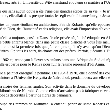
es Beaux-arts à l’Université du Witwaterstrand et obtenu sa maîtrise à l’U
e qui sans aucun doute a été l’une des grandes étapes de sa vie. « Je n
mme, elle allait dans presque toutes les églises de Johannesburg. « Je sa
ntré un jeune étudiant en architecture, Patrick Robarts, qu’elle épouser
té de Dieu, de l’humanité et des religions, elle avait l’impression d’avoir
qu’elle a toujours pensé. « Dans l’école privée où j’ai été éduquée en A
 petits enfants blancs, dans une petite classe blanche et vous êtes meil
e - et c’est la première fois que j’ai compris qu’il n’y avait qu’un Die
ires. Or, tous les soirs, ils chantaient des prières. Parfois, j’écoutais. E
 1962 et, renonçant à élever ses enfants dans une Afrique du Sud où régn
le est partie pour le Kenya pour fuir le régime répressif d’Idi Amin.
elle a peint et enseigné la peinture. De 1964 à 1970, elle a donné des c
einture à l’Université Kenyatta de Nairobi où, pendant deux ans elle a é
lle a croisé des femmes rurales. Son activité dans le domaine du dé
ilomètres de Nairobi. Comme elles n’arrivaient pas à fabriquer et vendre
babs décoratifs à partir de fibres de bananiers.
pe des femmes de Matinyani a entendu parler de Mme Robarts et de c
r.