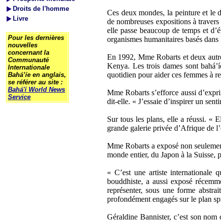
Droits de l'homme
Ces deux mondes, la peinture et le 
Livre
de nombreuses expositions à travers 
elle passe beaucoup de temps et d’én
Pour les dernières
organismes humanitaires basés dans 
nouvelles
concernant la
En 1992, Mme Robarts et deux autre
Communauté
Kenya. Les trois dames sont bahá’íes
Internationale
quotidien pour aider ces femmes à re
Bahá’íe en anglais,
se référer au site :
Bahá'í World News
Mme Robarts s’efforce aussi d’exprimer
Service
dit-elle. « J’essaie d’inspirer un se
Sur tous les plans, elle a réussi. «
grande galerie privée d’Afrique de l
Mme Robarts a exposé non seulement 
monde entier, du Japon à la Suisse, 
« C’est une artiste internationale
bouddhiste, a aussi exposé récemme
représenter, sous une forme abstrai
profondément engagés sur le plan spiri
Géraldine Bannister, c’est son nom d