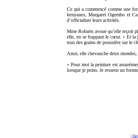
Ce qui a commencé comme une format
kenyanes, Margaret Ogembo et Cathe
d’officialiser leurs activités.
Mme Robarts avoue qu’elle reçoit plu
elle, en se frappant le cœur. « Et l
tous des grains de poussière sur le 
Ainsi, elle chevauche deux mondes, l
« Pour moi la peinture est assurémen
lorsque je peins. Je ressens un formi
|
Dé