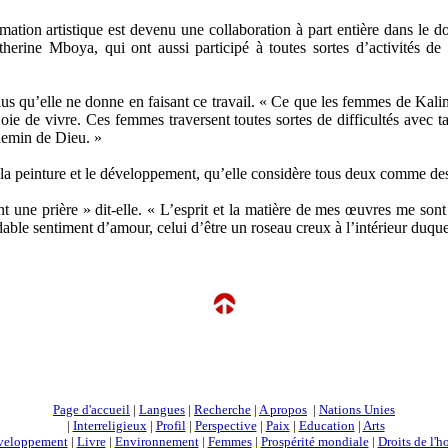
ion artistique est devenu une collaboration à part entière dans le 
rine Mboya, qui ont aussi participé à toutes sortes d’activités de
s qu’elle ne donne en faisant ce travail. « Ce que les femmes de Kalima
a joie de vivre. Ces femmes traversent toutes sortes de difficultés avec
chemin de Dieu. »
a peinture et le développement, qu’elle considère tous deux comme des 
t une prière » dit-elle. « L’esprit et la matière de mes œuvres me son
dable sentiment d’amour, celui d’être un roseau creux à l’intérieur duqu
Page d'accueil
|
Langues
|
Recherche
|
A propos
|
Nations Unies
|
Interreligieux
|
Profil
|
Perspective
|
Paix
|
Education
|
Arts
veloppement
|
Livre
|
Environnement
|
Femmes
|
Prospérité mondiale
|
Droits de l'