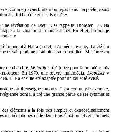
dîner et comme j’avais brûlé mon repas dans ma poêle je suis
on à la foi bahá’íe et je suis resté. »
re une révélation de Dieu », se rappelle Thoresen. « Cela
 adapté à la situation du monde actuel. En effet, comme je
 monde. »
á’í mondial à Haïfa (Israël). L’année suivante, il a été élu
 travail pratique et administratif quotidien. M. Thoresen
stre de chambre,
Le jardin
a été jouée pour la première fois
 compositeur. En 1979, une œuvre multimédia,
Skapelser
«
. Elle a ensuite été adaptée pour un ballet télévisé.
sique où il enseigne toujours. Il est connu, par exemple,
égienne dont il a tiré une grande partie de ses rythmes et
 des éléments à la fois très simples et extraordinairement
es mathématiques et de demi-tons émotionnels et spirituels
ombreux autres compositeurs et musiciens » dit-il. « J’aime