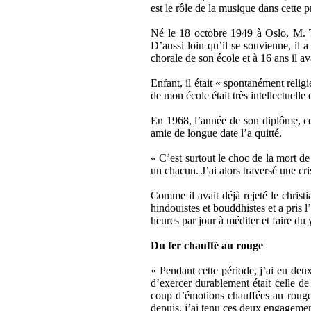
est le rôle de la musique dans cette 
Né le 18 octobre 1949 à Oslo, M. Tho
D’aussi loin qu’il se souvienne, il 
chorale de son école et à 16 ans il 
Enfant, il était « spontanément reli
de mon école était très intellectuelle 
En 1968, l’année de son diplôme, cer
amie de longue date l’a quitté.
« C’est surtout le choc de la mort de 
un chacun. J’ai alors traversé une cr
Comme il avait déjà rejeté le christia
hindouistes et bouddhistes et a pris 
heures par jour à méditer et faire du
Du fer chauffé au rouge
« Pendant cette période, j’ai eu deux
d’exercer durablement était celle d
coup d’émotions chauffées au rouge, 
depuis, j’ai tenu ces deux engagemen