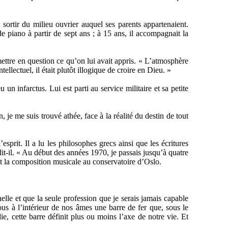
sortir du milieu ouvrier auquel ses parents appartenaient.
de piano à partir de sept ans ; à 15 ans, il accompagnait la
ettre en question ce qu’on lui avait appris. « L’atmosphère
ellectuel, il était plutôt illogique de croire en Dieu. »
n infarctus. Lui est parti au service militaire et sa petite
, je me suis trouvé athée, face à la réalité du destin de tout
’esprit. Il a lu les philosophes grecs ainsi que les écritures
dit-il. « Au début des années 1970, je passais jusqu’à quatre
et la composition musicale au conservatoire d’Oslo.
nelle et que la seule profession que je serais jamais capable
us à l’intérieur de nos âmes une barre de fer que, sous le
e, cette barre définit plus ou moins l’axe de notre vie. Et