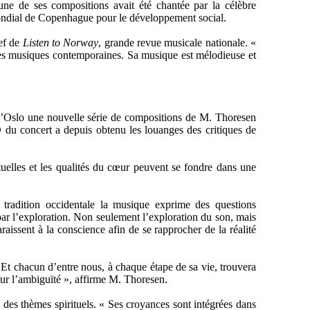
une de ses compositions avait été chantée par la célèbre
ndial de Copenhague pour le développement social.
hef de
Listen to Norway
, grande revue musicale nationale. «
tres musiques contemporaines. Sa musique est mélodieuse et
 d’Oslo une nouvelle série de compositions de M. Thoresen
D du concert a depuis obtenu les louanges des critiques de
uelles et les qualités du cœur peuvent se fondre dans une
tradition occidentale la musique exprime des questions
par l’exploration. Non seulement l’exploration du son, mais
aissent à la conscience afin de se rapprocher de la réalité
. Et chacun d’entre nous, à chaque étape de sa vie, trouvera
 sur l’ambiguïté », affirme M. Thoresen.
 des thèmes spirituels. « Ses croyances sont intégrées dans