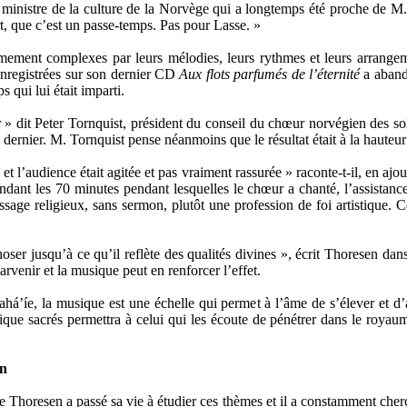
 ministre de la culture de la Norvège qui a longtemps été proche de M.
rt, que c’est un passe-temps. Pas pour Lasse. »
ement complexes par leurs mélodies, leurs rythmes et leurs arrangem
nregistrées sur son dernier CD
Aux flots parfumés de l’éternité
a aband
s qui lui était imparti.
r » dit Peter Tornquist, président du conseil du chœur norvégien des sol
rnier. M. Tornquist pense néanmoins que le résultat était à la hauteur 
rd et l’audience était agitée et pas vraiment rassurée » raconte-t-il, en a
endant les 70 minutes pendant lesquelles le chœur a chanté, l’assistan
sage religieux, sans sermon, plutôt une profession de foi artistique. 
ser jusqu’à ce qu’il reflète des qualités divines », écrit Thoresen dan
venir et la musique peut en renforcer l’effet.
bahá’íe, la musique est une échelle qui permet à l’âme de s’élever et d’
sique sacrés permettra à celui qui les écoute de pénétrer dans le royaum
on
se Thoresen a passé sa vie à étudier ces thèmes et il a constamment ch