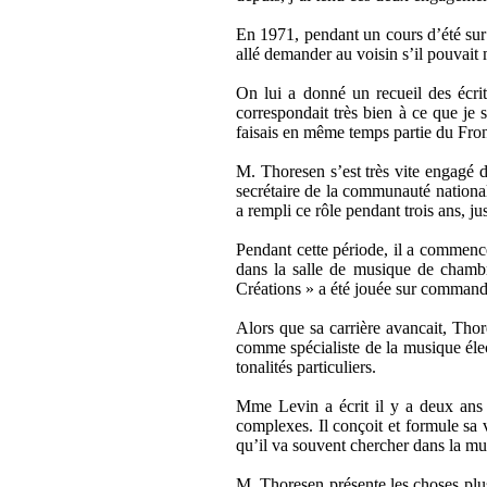
En 1971, pendant un cours d’été sur 
allé demander au voisin s’il pouvait m
On lui a donné un recueil des écrit
correspondait très bien à ce que je
faisais en même temps partie du Fron
M. Thoresen s’est très vite engagé d
secrétaire de la communauté nationa
a rempli ce rôle pendant trois ans, j
Pendant cette période, il a commen
dans la salle de musique de chambr
Créations » a été jouée sur commande
Alors que sa carrière avancait, Tho
comme spécialiste de la musique éle
tonalités particuliers.
Mme Levin a écrit il y a deux an
complexes. Il conçoit et formule sa
qu’il va souvent chercher dans la mus
M. Thoresen présente les choses plus