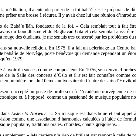
la méditation, il a entendu parler de la foi bahá’íe. « Je préparais le 
e prêter une brosse à récurer. Il y avait chez lui une réunion d’introducti
s de Bahá’u’lláh, fondateur de la foi. « Cela semblait tout à fait êt
 savais du bouddhisme et du Baghavad Gita et cela semblait aussi être
t rouge des étudiants, je me sentais très concerné par les problèmes du
ans sa nouvelle religion. En 1975, il a fait un pèlerinage au Centre bah
le bahá’íe de Norvège, poste bénévole qui demande cependant un énorme
usqu’en 1979.
cé à avoir du succès comme compositeur. En 1976, son œuvre d’orche
e de la Salle des concerts d’Oslo et il s’est fait connaître comme
 en première lors du 10ème anniversaire du Centre des arts d’Hovikodden
resen a accepté un poste de professeur à l’Académie norvégienne de mu
ctronique et, à l’opposé, comme un passionné de musique populaire norv
s dans
Listen to Norway
: « Sa musique est dialectique et fait appel à
 vision comme une association d’harmonies calculées à l’aide de formul
ique populaire, traditions orales, chorales, chants grégoriens. »
 simplement. « Ma carrière n’a rien de brillant par rapport à celle de n