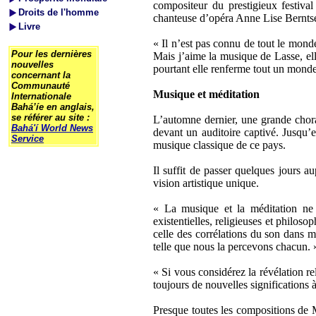
compositeur du prestigieux festiva
Droits de l'homme
chanteuse d’opéra Anne Lise Bernt
Livre
« Il n’est pas connu de tout le mond
Pour les dernières
Mais j’aime la musique de Lasse, el
nouvelles
pourtant elle renferme tout un monde 
concernant la
Communauté
Musique et méditation
Internationale
Bahá’íe en anglais,
se référer au site :
L’automne dernier, une grande chora
Bahá'í World News
devant un auditoire captivé. Jusqu’
Service
musique classique de ce pays.
Il suffit de passer quelques jours 
vision artistique unique.
« La musique et la méditation ne 
existentielles, religieuses et philo
celle des corrélations du son dans m
telle que nous la percevons chacun. 
« Si vous considérez la révélation re
toujours de nouvelles significations 
Presque toutes les compositions de M