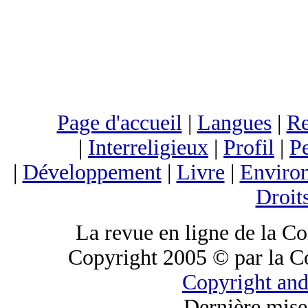
Page d'accueil
|
Langues
|
Re
|
Interreligieux
|
Profil
|
Pe
|
Développement
|
Livre
|
Enviro
Droit
La revue en ligne de la C
Copyright 2005 © par la C
Copyright and
Dernière mise