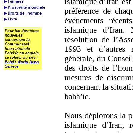
islamique d’Iran est 
Femmes
Prospérité mondiale
préférence de chaq
Droits de l'homme
événements récent
Livre
islamique d’Iran.
Pour les dernières
nouvelles
résolution de l’As
concernant la
Communauté
1993 et d’autres r
Internationale
Bahá’íe en anglais,
générale, du Consei
se référer au site :
Bahá'í World News
des droits de l’ho
Service
mesures de discrimi
concernant la situat
bahá’íe.
Nous déplorons la p
islamique d’Iran, r