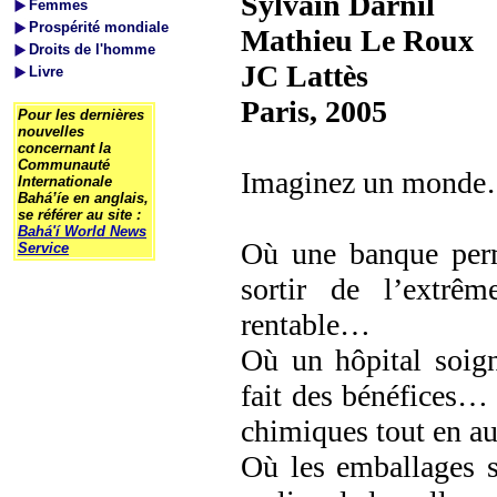
Sylvain Darnil
Femmes
Prospérité mondiale
Mathieu Le Roux
Droits de l'homme
JC Lattès
Livre
Paris, 2005
Pour les dernières
nouvelles
concernant la
Communauté
Imaginez un mond
Internationale
Bahá’íe en anglais,
se référer au site :
Bahá'í World News
Où une banque perme
Service
sortir de l’extrêm
rentable…
Où un hôpital soign
fait des bénéfices… 
chimiques tout en 
Où les emballages so