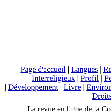
Page d'accueil
|
Langues
|
Re
|
Interreligieux
|
Profil
|
Pe
|
Développement
|
Livre
|
Enviro
Droit
La revue en ligne de la C