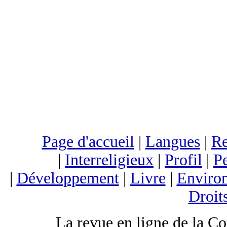
Page d'accueil
|
Langues
|
Re
|
Interreligieux
|
Profil
|
Pe
|
Développement
|
Livre
|
Enviro
Droit
La revue en ligne de la C