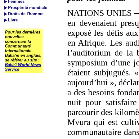
Femmes
Prospérité mondiale
NATIONS UNIES — En
Droits de l'homme
Livre
en devenaient pre
exposé les défis aux
Pour les dernières
nouvelles
en Afrique. Les audi
concernant la
Communauté
l’auditorium de la
Internationale
Bahá’íe en anglais,
se référer au site :
symposium d’une jou
Bahá'í World News
Service
étaient subjugués. 
aujourd’hui », décl
a des besoins fondam
nuit pour satisfair
parcourir des kilomè
Mvura qui est cultiv
communautaire dans 