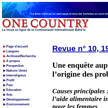
Revue n° 10, 1
Page d'accueil
Langues
Archives/Recherche
A propos
Une enquête aupr
Perspective
Nations Unies
l’origine des pr
Interreligieux
Profil
Paix
Causes principales 
Education
Arts
l’aide alimen­taire 
Développement
Environnement
pour les femmes