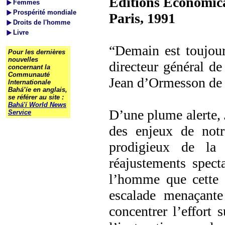
Editions Economic
Femmes
Prospérité mondiale
Paris, 1991
Droits de l'homme
Livre
“Demain est toujour
Pour les dernières
nouvelles
directeur général d
concernant la
Communauté
Jean d’Ormesson de 
Internationale
Bahá’íe en anglais,
se référer au site :
Bahá'í World News
D’une plume alerte, 
Service
des enjeux de notr
prodigieux de la 
réajustements spect
l’homme que cette é
escalade menaçante 
concentrer l’effort 