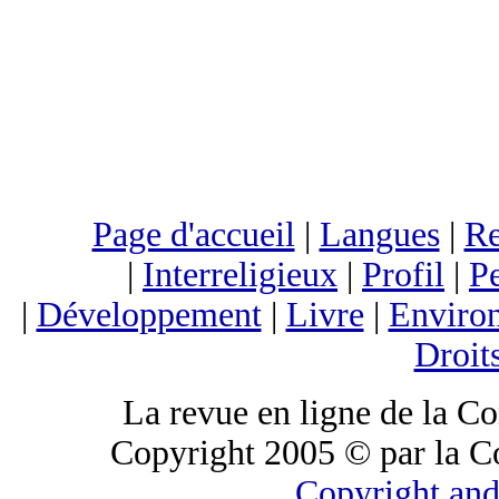
Page d'accueil
|
Langues
|
Re
|
Interreligieux
|
Profil
|
Pe
|
Développement
|
Livre
|
Enviro
Droit
La revue en ligne de la C
Copyright 2005 © par la C
Copyright and