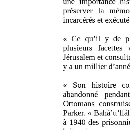
une importance his
préserver la mémoi
incarcérés et exécut
« Ce qu’il y de pa
plusieurs facettes
Jérusalem et consulta
y a un millier d’anné
« Son histoire c
abandonné pendan
Ottomans construise
Parker. « Bahá’u’lláh
à 1940 des prisonnie