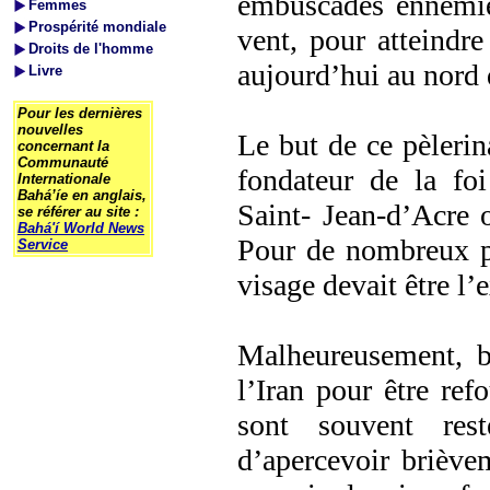
embuscades ennemies
Femmes
Prospérité mondiale
vent, pour atteindre
Droits de l'homme
aujourd’hui au nord d
Livre
Pour les dernières
nouvelles
Le but de ce pèlerina
concernant la
Communauté
fondateur de la foi
Internationale
Bahá’íe en anglais,
Saint- Jean-d’Acre o
se référer au site :
Bahá'í World News
Pour de nombreux pè
Service
visage devait être l’
Malheureusement, b
l’Iran pour être refo
sont souvent rest
d’apercevoir brièvem