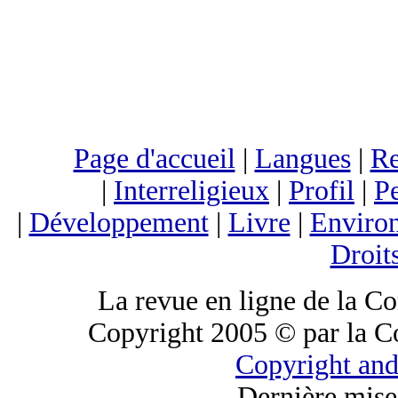
Page d'accueil
|
Langues
|
Re
|
Interreligieux
|
Profil
|
Pe
|
Développement
|
Livre
|
Enviro
Droit
La revue en ligne de la C
Copyright 2005 © par la C
Copyright and
Dernière mise