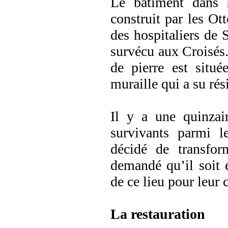
Le bâtiment dans l
construit par les O
des hospitaliers de S
survécu aux Croisés.
de pierre est situé
muraille qui a su r
Il y a une quinzain
survivants parmi l
décidé de transfor
demandé qu’il soit 
de ce lieu pour leu
La restauration