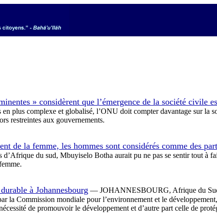
inentes » considèrent que l’émergence de la société civile es
n plus complexe et globalisé, l’ONU doit compter davantage sur la sociét
lors restreintes aux gouvernements.
ent de la femme, les hommes sont considérés comme des part
Afrique du sud, Mbuyiselo Botha aurait pu ne pas se sentir tout à fai
a femme.
 durable à Johannesbourg
— JOHANNESBOURG, Afrique du Sud — D
, par la Commission mondiale pour l’environnement et le développement
 nécessité de promouvoir le développement et d’autre part celle de prot