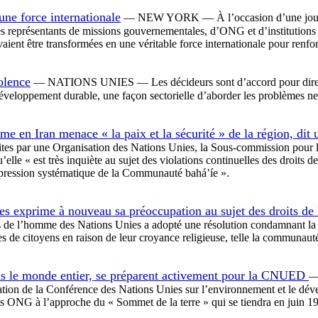
une force internationale
— NEW YORK — À l’occasion d’une journée 
s représentants de missions gouvernementales, d’ONG et d’institutions 
aient être transformées en une véritable force internationale pour renfo
olence
— NATIONS UNIES — Les décideurs sont d’accord pour dire qu
u développement durable, une façon sectorielle d’aborder les problèmes 
me en Iran menace « la paix et la sécurité » de la région, dit
aites par une Organisation des Nations Unies, la Sous-commission pour la
’elle « est très inquiète au sujet des violations continuelles des droits
répression systématique de la Communauté bahá’íe ».
es exprime à nouveau sa préoccupation au sujet des droits de
 de l’homme des Nations Unies a adopté une résolution condamnant la 
es de citoyens en raison de leur croyance religieuse, telle la communaut
s le monde entier, se préparent activement pour la CNUED
—
aration de la Conférence des Nations Unies sur l’environnement et le d
des ONG à l’approche du « Sommet de la terre » qui se tiendra en juin 1