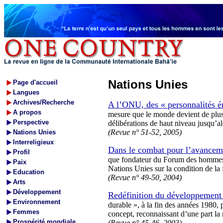
Nations Unies
Page d'accueil
Langues
Archives/Recherche
A l’ONU, des « personnalités ém
A propos
mesure que le monde devient de plus e
Perspective
délibérations de haut niveau jusqu’a
(Revue n° 51-52, 2005)
Nations Unies
Interreligieux
Dans le combat pour l’avancem
Profil
que fondateur du Forum des hommes d’
Paix
Nations Unies sur la condition de l
Education
(Revue n° 49-50, 2004)
Arts
Développement
Redéfinition du développement
Environnement
durable », à la fin des années 1980
Femmes
concept, reconnaissant d’une part la
Prospérité mondiale
(Revue n° 45-46, 2003)