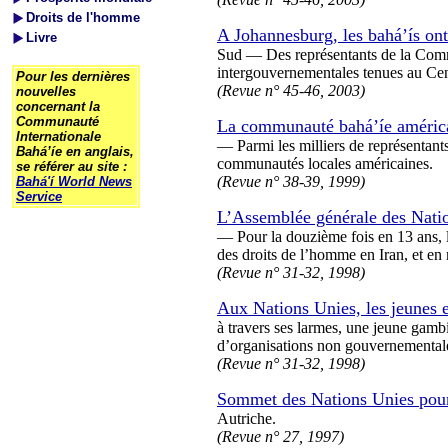
Droits de l'homme
A Johannesburg, les bahá’ís ont
Livre
Sud — Des représentants de la Commu
intergouvernementales tenues au Cent
Pour les dernières
(Revue n° 45-46, 2003)
nouvelles
concernant la
Communauté
La communauté bahá’íe américai
Internationale
— Parmi les milliers de représentan
Bahá’íe en anglais,
communautés locales américaines.
se référer au site :
(Revue n° 38-39, 1999)
Bahá'í World News
Service
L’Assemblée générale des Natio
— Pour la douzième fois en 13 ans, l
des droits de l’homme en Iran, et en
(Revue n° 31-32, 1998)
Aux Nations Unies, les jeunes 
à travers ses larmes, une jeune ga
d’organisations non gouvernementales
(Revue n° 31-32, 1998)
Sommet des Nations Unies pour 
Autriche.
(Revue n° 27, 1997)