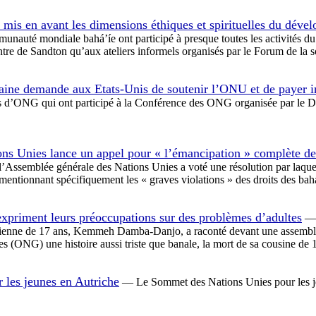
 mis en avant les dimensions éthiques et spirituelles du déve
nauté mondiale bahá’íe ont participé à presque toutes les activités d
re de Sandton qu’aux ateliers informels organisés par le Forum de la so
ne demande aux Etats-Unis de soutenir l’ONU et de payer int
ts d’ONG qui ont participé à la Conférence des ONG organisée par le Dé
ns Unies lance un appel pour « l’émancipation » complète d
’Assemblée générale des Nations Unies a voté une résolution par laquell
 mentionnant spécifiquement les « graves violations » des droits des bah
expriment leurs préoccupations sur des problèmes d’adultes
— 
mbienne de 17 ans, Kemmeh Damba-Danjo, a raconté devant une assemblé
 (ONG) une histoire aussi triste que banale, la mort de sa cousine de 
les jeunes en Autriche
— Le Sommet des Nations Unies pour les je