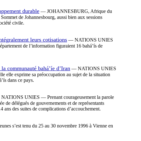
loppement durable
— JOHANNESBURG, Afrique du
u Sommet de Johannesbourg, aussi bien aux sessions
ciété civile.
égralement leurs cotisations
— NATIONS UNIES
partement de l’information figuraient 16 bahá’ís de
e la communauté bahá’íe d’Iran
— NATIONS UNIES
e elle exprime sa préoccupation au sujet de la situation
á’ís dans ce pays.
NATIONS UNIES — Prenant courageusement la parole
e de délégués de gouvernements et de représentants
14 ans des suites de complications d’accouchement.
unes s’est tenu du 25 au 30 novembre 1996 à Vienne en