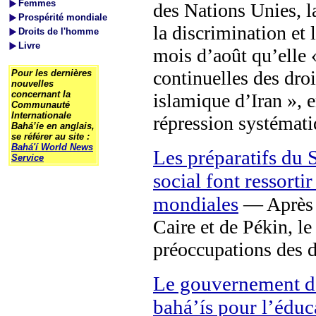
Femmes
des Nations Unies, 
Prospérité mondiale
la discrimination et 
Droits de l'homme
Livre
mois d’août qu’elle «
continuelles des dro
Pour les dernières
nouvelles
concernant la
islamique d’Iran », e
Communauté
Internationale
répression systémat
Bahá’íe en anglais,
se référer au site :
Bahá'í World News
Les préparatifs du
Service
social font ressorti
mondiales
— Après R
Caire et de Pékin, l
préoccupations des di
Le gouvernement de
bahá’ís pour l’éduc