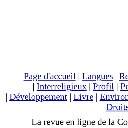
Page d'accueil
|
Langues
|
Re
|
Interreligieux
|
Profil
|
Pe
|
Développement
|
Livre
|
Enviro
Droit
La revue en ligne de la C